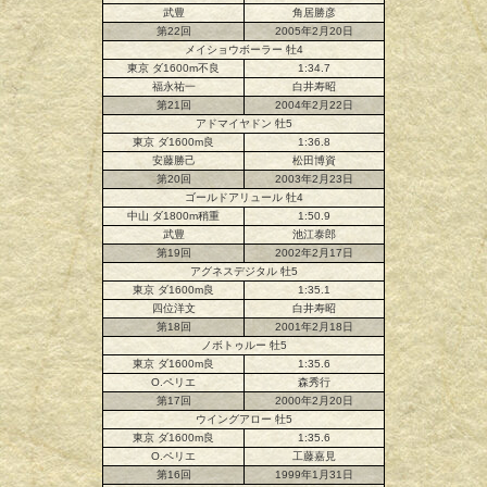
武豊
角居勝彦
第22回
2005年2月20日
メイショウボーラー 牡4
東京 ダ1600m不良
1:34.7
福永祐一
白井寿昭
第21回
2004年2月22日
アドマイヤドン 牡5
東京 ダ1600m良
1:36.8
安藤勝己
松田博資
第20回
2003年2月23日
ゴールドアリュール 牡4
中山 ダ1800m稍重
1:50.9
武豊
池江泰郎
第19回
2002年2月17日
アグネスデジタル 牡5
東京 ダ1600m良
1:35.1
四位洋文
白井寿昭
第18回
2001年2月18日
ノボトゥルー 牡5
東京 ダ1600m良
1:35.6
O.ペリエ
森秀行
第17回
2000年2月20日
ウイングアロー 牡5
東京 ダ1600m良
1:35.6
O.ペリエ
工藤嘉見
第16回
1999年1月31日