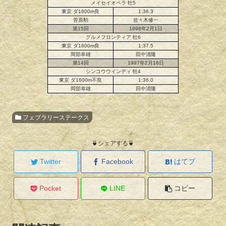
メイセイオペラ 牡5
東京 ダ1600m良
1:36.3
菅原勲
佐々木修一
第15回
1998年2月1日
グルメフロンティア 牡6
東京 ダ1600m良
1:37.5
岡部幸雄
田中清隆
第14回
1997年2月16日
シンコウウインディ 牡4
東京 ダ1600m不良
1:36.0
岡部幸雄
田中清隆
フェブラリーステークス
🍵シェアする🍵
Twitter
Facebook
はてブ
Pocket
LINE
コピー