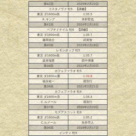
第42回
2025年2月23日
コスタノヴァ 牡5
【詳細】
東京 ダ1600m良
1:35.5
Ｒ.キング
木村哲也
第41回
2024年2月18日
ペプチドナイル 牡6
【詳細】
東京 ダ1600m良
1:35.7
藤岡佑介
武英智
第40回
2023年2月19日
レモンポップ 牡5
東京 ダ1600m良
1:35.7
坂井瑠星
田中博康
第39回
2022年2月20日
カフェファラオ 牡5
東京 ダ1600ｍ重
1:33.8
福永祐一
堀宣行
第38回
2021年2月21日
カフェファラオ 牡4
東京 ダ1600ｍ良
1:34.4
Ｃ.ルメール
堀宣行
第37回
2020年2月23日
モズアスコット 牡6
東京 ダ1600m良
1:35.2
C.ルメール
矢作芳人
第36回
2019年2月17日
インティ 牡5