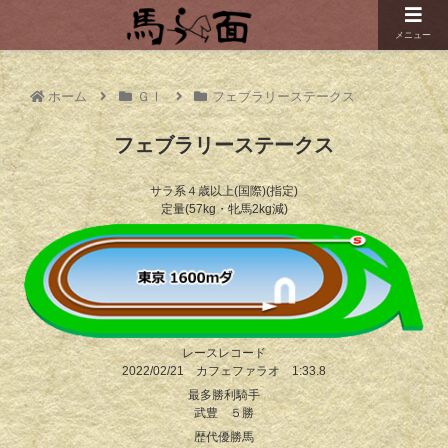
メニュー
ホーム
ＧⅠ
フェブラリーステークス
フェブラリーステークス
サラ系４歳以上(国際)(指定)
定量(57kg・牝馬2kg減)
レースレコード
2022/02/21 カフェファラオ 1:33.8
最多勝利騎手
武豊 ５勝
歴代優勝馬