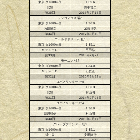
東京 ダ1600m良
1:35.6
武豊
野中賢二
第35回
2018年2月18日
ノンコノユメ 騸6
東京 ダ1600m良
1:36.0
内田博幸
加藤征弘
第34回
2017年2月19日
ゴールドドリーム 牡4
東京 ダ1600m良
1:35.1
M.デムーロ
平田修
第33回
2016年2月21日
モーニン 牡4
東京 ダ1600m重
1:34.0
M.デムーロ
石坂正
第32回
2015年2月22日
コパノリッキー 牡5
東京 ダ1600m良
1:36.3
武豊
村山明
第31回
2014年2月23日
コパノリッキー 牡4
東京 ダ1600m良
1:36.0
田辺裕信
村山明
第30回
2013年2月17日
グレープブランデー 牡5
東京 ダ1600m良
1:35.1
浜中俊
安田隆行