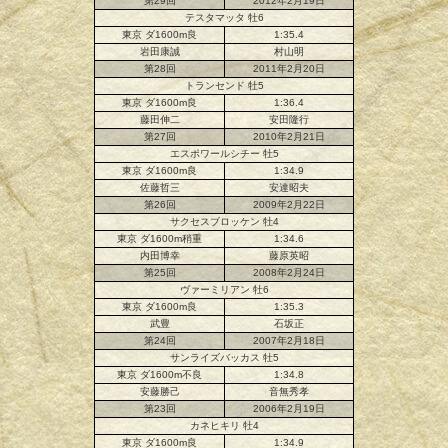
第29回
2012年2月19日
テスタマッタ 牡6
東京 ダ1600m良
1:35.4
岩田康誠
村山明
第28回
2011年2月20日
トランセンド 牡5
東京 ダ1600m良
1:36.4
藤田伸二
安田隆行
第27回
2010年2月21日
エスポワールシチー 牡5
東京 ダ1600m良
1:34.9
佐藤哲三
安達昭夫
第26回
2009年2月22日
サクセスブロッケン 牡4
東京 ダ1600m稍重
1:34.6
内田博幸
藤原英昭
第25回
2008年2月24日
ヴァーミリアン 牡6
東京 ダ1600m良
1:35.3
武豊
石坂正
第24回
2007年2月18日
サンライズバッカス 牡5
東京 ダ1600m不良
1:34.8
安藤勝己
音無秀孝
第23回
2006年2月19日
カネヒキリ 牡4
東京 ダ1600m良
1:34.9