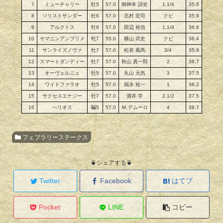
7
ミューチャリー
牡5
57.0
御神本 訓史
1.1/4
35.6
8
ソリストサンダー
牡6
57.0
北村 宏司
クビ
35.9
9
アルクトス
牡6
57.0
田辺 裕信
1.1/4
36.6
10
ヤマニンアンプリメ
牝7
55.0
横山 武史
クビ
36.4
11
サンライズノヴァ
牡7
57.0
松若 風馬
3/4
35.9
12
スマートダンディー
牡7
57.0
秋山 真一郎
2
36.7
13
オーヴェルニュ
牡5
57.0
丸山 元気
3
37.5
14
ワイドファラオ
牡5
57.0
福永 祐一
1
38.2
15
サクセスエナジー
牡7
57.0
酒井 学
2.1/2
37.5
16
ヘリオス
騙5
57.0
Ｍ.デムーロ
4
38.7
フェブラリーステークス
🍵シェアする🍵
Twitter
Facebook
はてブ
Pocket
LINE
コピー