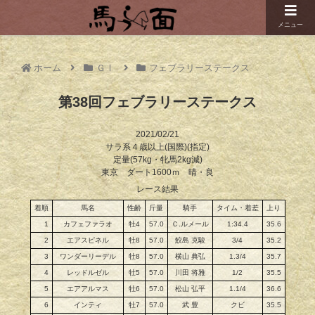
メニュー
ホーム
ＧⅠ
フェブラリーステークス
第38回フェブラリーステークス
2021/02/21
サラ系４歳以上(国際)(指定)
定量(57kg・牝馬2kg減)
東京 ダート1600ｍ 晴・良
レース結果
着順
馬名
性齢
斤量
騎手
タイム・着差
上り
1
カフェファラオ
牡4
57.0
Ｃ.ルメール
1:34.4
35.6
2
エアスピネル
牡8
57.0
鮫島 克駿
3/4
35.2
3
ワンダーリーデル
牡8
57.0
横山 典弘
1.3/4
35.7
4
レッドルゼル
牡5
57.0
川田 将雅
1/2
35.5
5
エアアルマス
牡6
57.0
松山 弘平
1.1/4
36.6
6
インティ
牡7
57.0
武 豊
クビ
35.5