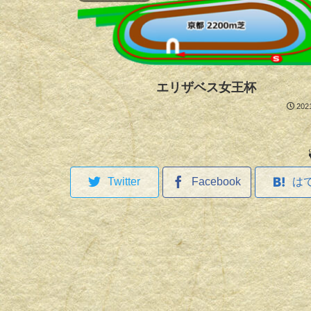
エリザベス女王杯
2021
Twitter
Facebook
は