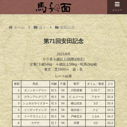
メニュー
ホーム
ＧⅠ
安田記念
第71回安田記念
2021/6/6
サラ系３歳以上(国際)(指定)
定量(３歳54kg・４歳以上58kg・牝馬2kg減)
東京 芝1600ｍ 曇・良
レース結果
着順
馬名
性齢
斤量
騎手
タイム・着差
上り
1
ダノンキングリー
牡５
58
川田将雅
1:31.7
33.1
2
グランアレグリア
牝５
56
Ｃ.ルメール
アタマ
32.9
3
シュネルマイスター
牡３
54
横山武史
1/2
33.4
4
インディチャンプ
牡６
58
福永祐一
クビ
33.5
5
トーラスジェミニ
牡５
58
戸崎圭太
1.1/4
34.2
6
カデナ
牡７
58
武豊
1/2
33.2