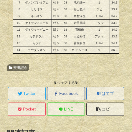
7
ダノンプレミアム
牡６
58
池添謙一
1
34.1
8
サリオス
牡４
58
松山弘平
クビ
33.7
9
ギベオン
牡６
58
西村淳也
1.1/4
34.2
10
ケイデンスコール
牡５
58
岩田康誠
アタマ
33.9
11
ダイワキャグニー
騙７
58
石橋脩
1
34.9
12
カテドラル
牡５
58
田辺裕信
アタマ
33.9
13
カラテ
牡５
58
菅原明良
1.1/4
34.1
14
ラウダシオン
牡４
58
Ｍ.デムーロ
9
36.3
安田記念
🍵シェアする🍵
Twitter
Facebook
はてブ
Pocket
LINE
コピー